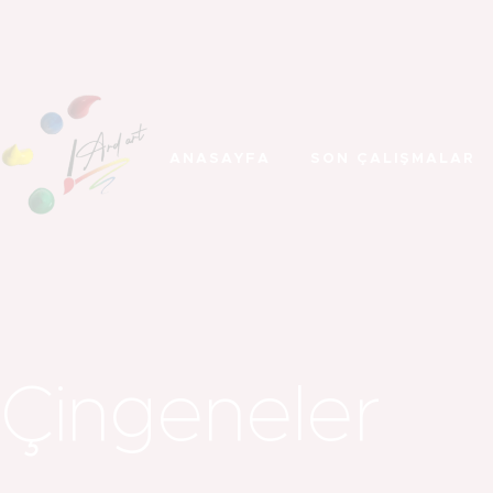
ANASAYFA
SON ÇALIŞMALAR
Çingeneler