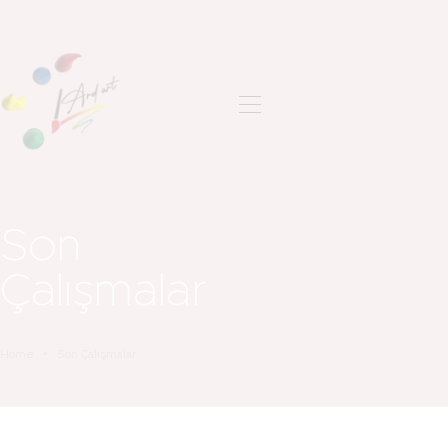
ANASAYFA
SON ÇALIŞMALAR
HAKKIMDA
İLETIŞIM
Son
Çalışmalar
Home
Son Çalışmalar