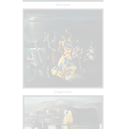
Portreler
Çingeneler